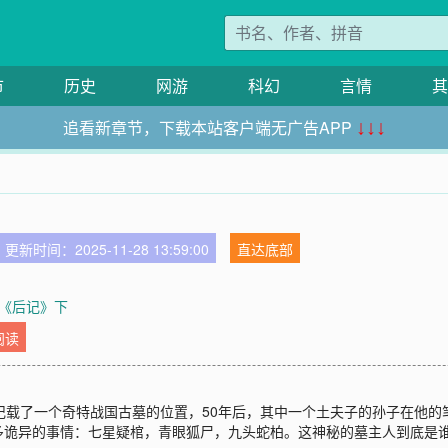
市
历史
网游
科幻
言情
其
追看新章节，下载本站客户端无广告APP
↓↓↓
更新时间：2025-11-28 13:59:00
直达底部
 《后记》下
阅读
记载了一个奇特战国古墓的位置，50年后，其中一个土夫子的孙子在他
多诡异的事情：七星疑棺，青眼狐尸，九头蛇柏。这神秘的墓主人到底是