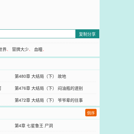
复制分享
世界
、
冒牌大少
、
血瞳
、
第480章 大结局（下） 故地
河
第476章 大结局（下） 闷油瓶的道别
第472章 大结局（下） 爷爷辈的往事
倒序
第4章 七星鲁王 尸洞