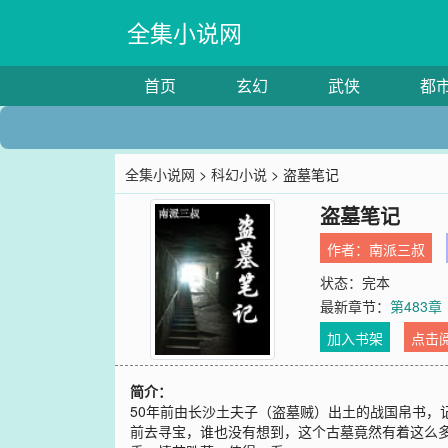
全集小说网
首页
玄幻
武侠
都
全集小说网
>
科幻小说
> 盗墓笔记
盗墓笔记
作者：
南派三叔
状态：完本
最新章节：
第483章
加入书架
点击
简介：
50年前由长沙土夫子（盗墓贼）出土的战国帛书，
前去寻宝，谁也没有想到，这个古墓竟然有着这么