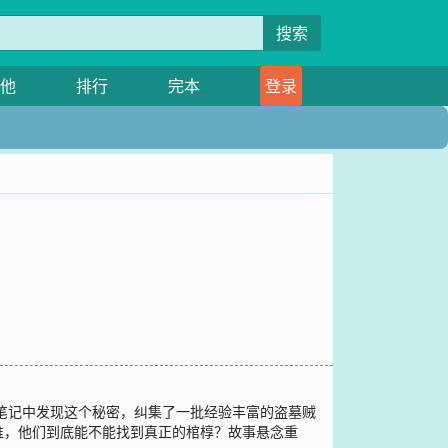
搜索
他
排行
完本
登录
的笔记中发现这个秘密，纠集了一批经验丰富的盗墓贼
谁，他们到底能不能找到真正的棺椁？故事悬念重