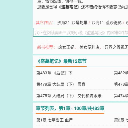
重，情节跌荡，值得一看。
您要是觉得《
盗墓笔记
》还不错的话请不要忘记向
其它作品：
沙海2：沙蟒蛇巢
/
沙海1：荒沙诡影
/
新书推荐：
庶女王妃
、
美女便利店
、
异界之傲视
《盗墓笔记》最新12章节
第483章 《后记》下
第482
第479章 大结局（下） 雪盲
第478
第475章 大结局（下） 交代和流水账
第474
章节列表，第1章~ 100章/共483章
第1章 七星鲁王 血尸
第2章 