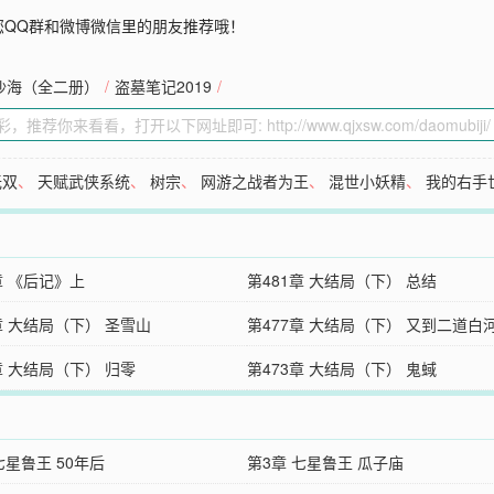
您QQ群和微博微信里的朋友推荐哦！
沙海（全二册）
/
盗墓笔记2019
/
无双
、
天赋武侠系统
、
树宗
、
网游之战者为王
、
混世小妖精
、
我的右手
章 《后记》上
第481章 大结局（下） 总结
章 大结局（下） 圣雪山
第477章 大结局（下） 又到二道白
章 大结局（下） 归零
第473章 大结局（下） 鬼蜮
七星鲁王 50年后
第3章 七星鲁王 瓜子庙