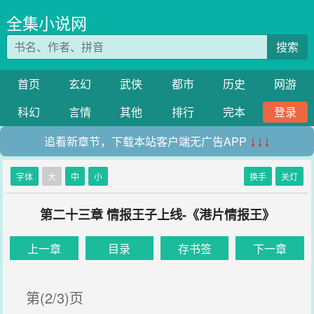
全集小说网
搜索
首页
玄幻
武侠
都市
历史
网游
科幻
言情
其他
排行
完本
登录
追看新章节，下载本站客户端无广告APP
↓↓↓
字体
大
中
小
换手
关灯
第二十三章 情报王子上线-《港片情报王》
上一章
目录
存书签
下一章
第(2/3)页