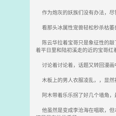
作为炮灰的妖族们没有办法，尽管
看那头冰属性宠兽轻松秒杀枯萎兽
陈云华拉着宝哥只是象征性的敲了
着平日里和陆初溪走的近的宝哥红
讨论着讨论着，话题又转回漫画中
木板上的男人衣服凌乱，，显然被
阿木带着乐乐拐了好几个墙角，
他虽然是变成李沧海在唱歌，但本