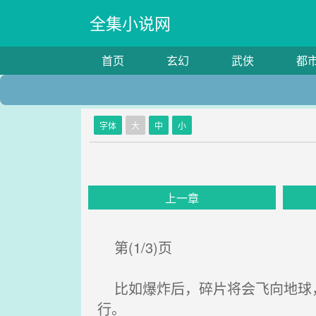
全集小说网
首页
玄幻
武侠
都
字体
大
中
小
上一章
第(1/3)页
比如爆炸后，碎片将会飞向地球，
行。