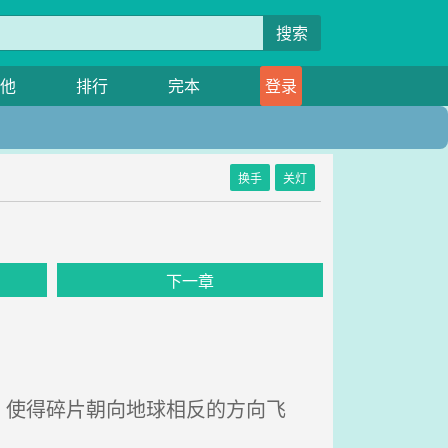
搜索
他
排行
完本
登录
换手
关灯
下一章
使得碎片朝向地球相反的方向飞