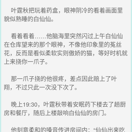
叶霆秋把玩着药盒，眼神阴冷的看着画面里
貌似熟睡的白仙仙。
看着看着……他脑海里突然闪过上午白仙仙
在仓库望来的那个眼神，不像他印象里的菟丝
花，反而是看似柔软实则傲娇的猫，等好时机就
上来挠你一爪子。
那一爪子挠的他很疼，差点因此赔上了叶
翔，不过只此一次没下次了。
晚上19:30，叶霆秋带着安眠药下楼去了趟厨
房和餐厅，随后上楼敲响白仙仙的房门。
他刻意柔和的嗓音传进房间内：“仙仙出来吃