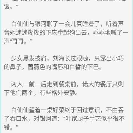
饭。”
白仙仙与银河聊了一会儿真睡着了，听着声
音她迷迷糊糊的下床牵起狗出去，乖乖地喊了一
声“哥哥。”
少女黑发披肩，刘海长过眼睫，只露出小巧
的鼻子，蔷薇色的嘴唇和白皙的下巴。
两人一前一后走到餐桌前，偌大的餐厅只剩
下他们两个，有些格外安静。
白仙仙望着一桌好菜终于回过意识，不由吞
了吞口水，对银河道：“叶家厨子手艺似乎很不
错。”