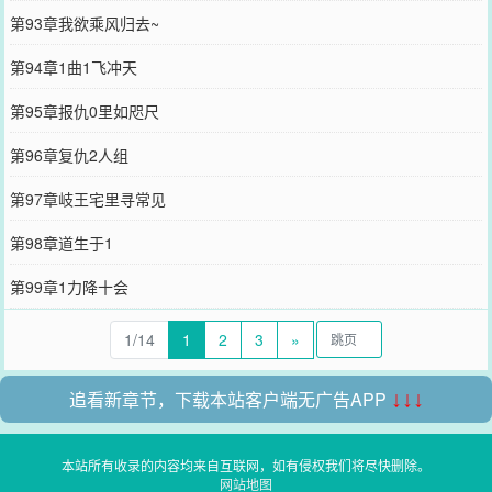
第93章我欲乘风归去~
第94章1曲1飞冲天
第95章报仇0里如咫尺
第96章复仇2人组
第97章岐王宅里寻常见
第98章道生于1
第99章1力降十会
1/14
1
2
3
»
追看新章节，下载本站客户端无广告APP
↓↓↓
本站所有收录的内容均来自互联网，如有侵权我们将尽快删除。
网站地图