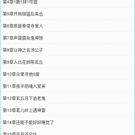
第4章1跪1拜1叩首
第5章开局很猛后来怂
第6章原是奉常寺里人
第7章声雷震处鬼神惊
第8章以神之名汤公子
第9章人比花娇陈玄丘
第10章众里寻他0度
第11章夜半阴魂入室来
第12章玄丘月下追老鬼
第13章茗儿岭上遇神雷
第14章还能不能好好睡觉了
第15章花开不见叶