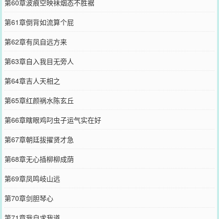
第60章波痕空映袜烟态不胜裾
第61章倒背如流算个屁
第62章有凤自远方来
第63章自入我目无旁人
第64章吉人天相之
第65章红颜祸水陈玄丘
第66章瞎眼鸡叼虫子运气实在好
第67章朝廷拔擢贤才急
第68章无心插柳柳成荫
第69章凤鸣岐山远
第70章剑胆琴心
第71章我自求我道