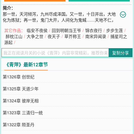
简介：
那一世，天河倾泻，九州尽成泽国。又一世，十日并出，大地
化为炼狱；再一世，鬼门大开，人间化为鬼蜮……天地不仁，
以苍生为刍狗！万古轮回，究系谁人主宰？这一世，一介少年，一人
其它作品：
临安不夜侯
/
回到明朝当王爷
/
锦衣夜行
/
步步生莲
/
一剑，风生于此，起于青萍。
醉枕江山
/
大争之世
/
夜天子
/
草芥称王
/
南宋异闻录
/
捕星司之
您要是觉得《
青萍
》还不错的话请不要忘记向您QQ群和微博微信里的
源起
/
朋友推荐哦！
复制分享
《青萍》最新12章节
第1326章 创世纪
第1325章 天道少年
第1324章 彼岸无相
第1323章 三清归一统
第1322章 陨圣丹