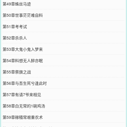
第49章蛛丝马迹
第50章世事茫茫难自料
第51章考考试
第52章杀杀人
第53章大鬼小鬼入梦来
第54章料想无人醉亦眠
第55章祭旗之战
第56章与吾生死兮逢此时
第57章有请7爷来相见
第58章白无常的1碗鸡汤
第59章稼穑常艰重农术