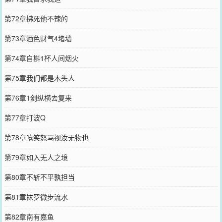
第72章拂死他不辣的
第73章酒色财气4堵墙
第74章自斟1杯人间烟火
第75章我们都是木头人
第76章1剑纵横去复来
第77章打波Q
第78章嘻笑怒骂视汝无物也
第79章如入无人之境
第80章不斩不平孰担当
第81章袜罗微步流水
第82章南有嘉鱼