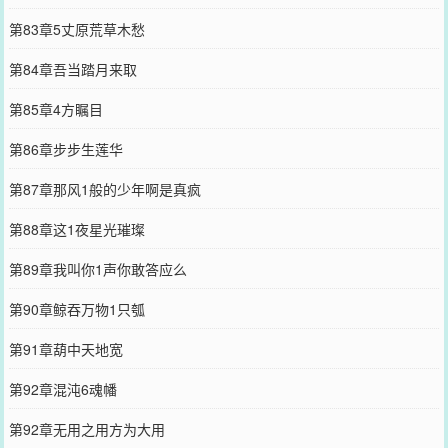
第83章5丈原荒草木愁
第84章吾当踏月来取
第85章4方瞩目
第86章步步生莲华
第87章那风1般的少年啊是真疯
第88章这1夜星光璀璨
第89章我叫你1声你敢答应么
第90章鲸吞万物1只瓠
第91章葫中天地宽
第92章混沌6魂幡
第92章无用之用方为大用