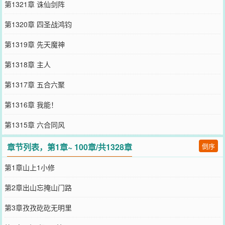
第1321章 诛仙剑阵
第1320章 四圣战鸿钧
第1319章 先天魔神
第1318章 主人
第1317章 五合六聚
第1316章 我能！
第1315章 六合同风
章节列表，第1章~ 100章/共1328章
倒序
第1章山上1小修
第2章出山忘掩山门路
第3章孜孜矻矻无明里