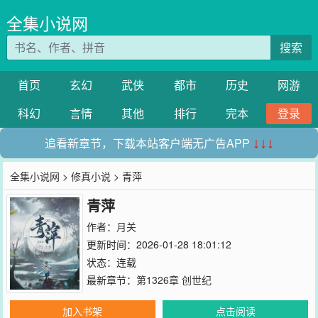
全集小说网
搜索
首页
玄幻
武侠
都市
历史
网游
科幻
言情
其他
排行
完本
登录
追看新章节，下载本站客户端无广告APP
↓↓↓
全集小说网
>
修真小说
> 青萍
青萍
作者：
月关
更新时间：2026-01-28 18:01:12
状态：连载
最新章节：
第1326章 创世纪
加入书架
点击阅读