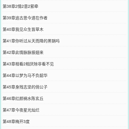
第38章2情2意2萦牵
第39章追古思今道在作者
第40章我见众生皆草木
第41章你听过从天而降的黑锅吗
第42章此情脉脉振翅来
第43章相看2相厌除非看不见
第44章以梦为马不负韶华
第45章身残志坚的俏公子
第46章红颜祸水陈玄丘
第47章今夜星光灿烂
第48章梅开3度