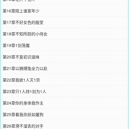
第16章陌上谁家年少
第17章不好女色的殷受
第18章不知所踪的小侍女
第19章1剑荡魔
第20章不复初识滋味
第21章以狮搏兔全力以赴
第22章我欲1人灭1宗
第23章只1人持1剑为1人
第24章你的身体我作主
第25章看我杀妖如屠狗
第26章滑不溜丢的对手