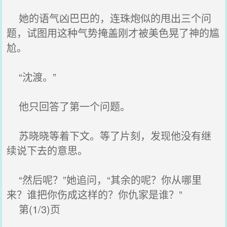
她的语气凶巴巴的，连珠炮似的甩出三个问
题，试图用这种气势掩盖刚才被美色晃了神的尴
尬。
“沈渡。”
他只回答了第一个问题。
苏晓晓等着下文。等了片刻，发现他没有继
续说下去的意思。
“然后呢？”她追问，“其余的呢？你从哪里
来？谁把你伤成这样的？你仇家是谁？”
第(1/3)页