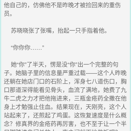
他自己的，仿佛他不是昨晚才被捡回来的重伤
员。
苏晓晓张了张嘴，抬起一只手指着他。
“你你你……”
她“你”了半天，愣是没“你”出一个完整的句
子。她脑子里的信息量严重过载——这个人昨晚
还躺在她店门口的石阶上，浑身七八道伤口，胸
口那道深得能看见骨头，血流了满地，她费了九
牛二虎之力才把他拖进来，三瓶金疮药全撒在他
身上才勉强止住血。结果现在，天刚亮，这个人
站起来了，还煎起了鸡蛋。这恢复速度是什么概
念？修真界的金疮药再厉害，也不至于让一个半