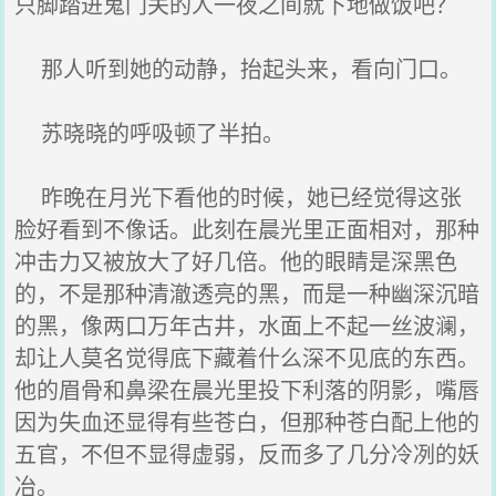
只脚踏进鬼门关的人一夜之间就下地做饭吧？
那人听到她的动静，抬起头来，看向门口。
苏晓晓的呼吸顿了半拍。
昨晚在月光下看他的时候，她已经觉得这张
脸好看到不像话。此刻在晨光里正面相对，那种
冲击力又被放大了好几倍。他的眼睛是深黑色
的，不是那种清澈透亮的黑，而是一种幽深沉暗
的黑，像两口万年古井，水面上不起一丝波澜，
却让人莫名觉得底下藏着什么深不见底的东西。
他的眉骨和鼻梁在晨光里投下利落的阴影，嘴唇
因为失血还显得有些苍白，但那种苍白配上他的
五官，不但不显得虚弱，反而多了几分冷冽的妖
冶。