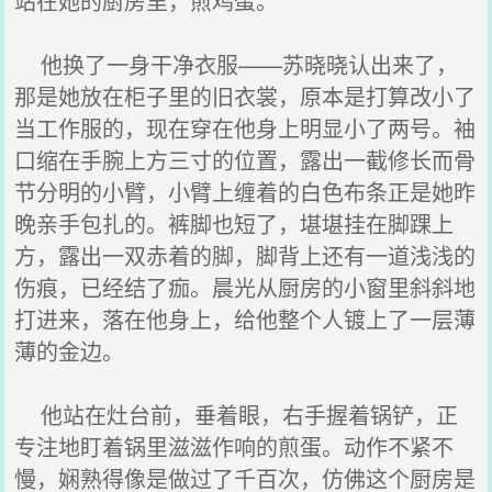
站在她的厨房里，煎鸡蛋。
他换了一身干净衣服——苏晓晓认出来了，
那是她放在柜子里的旧衣裳，原本是打算改小了
当工作服的，现在穿在他身上明显小了两号。袖
口缩在手腕上方三寸的位置，露出一截修长而骨
节分明的小臂，小臂上缠着的白色布条正是她昨
晚亲手包扎的。裤脚也短了，堪堪挂在脚踝上
方，露出一双赤着的脚，脚背上还有一道浅浅的
伤痕，已经结了痂。晨光从厨房的小窗里斜斜地
打进来，落在他身上，给他整个人镀上了一层薄
薄的金边。
他站在灶台前，垂着眼，右手握着锅铲，正
专注地盯着锅里滋滋作响的煎蛋。动作不紧不
慢，娴熟得像是做过了千百次，仿佛这个厨房是