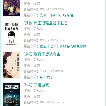
状态：连载
更新时间：09-21 14:07:55
最新章节：
安利一下新书，哈哈哈
[其他]魔王很强且过于勤奋
作者：
更从心
状态：连载
更新时间：02-02 15:58:57
最新章节：
第五十七章：神狱会的银色修罗
[玄幻]我真不想被夺舍
作者：
更从心
状态：连载
更新时间：10-03 17:49:30
最新章节：
新书发了
[科幻]三塔游戏
作者：
更从心
状态：连载
更新时间：06-30 17:32:52