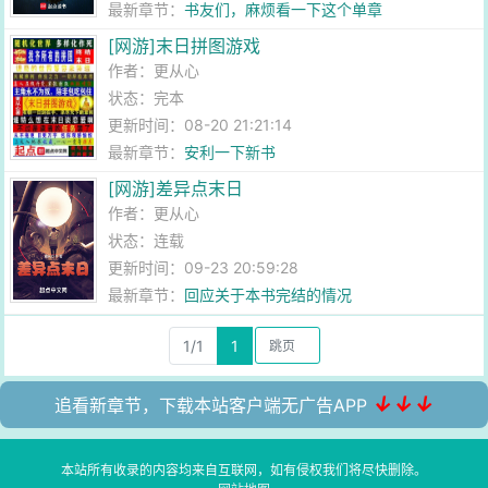
最新章节：
书友们，麻烦看一下这个单章
[网游]末日拼图游戏
作者：
更从心
状态：完本
更新时间：08-20 21:21:14
最新章节：
安利一下新书
[网游]差异点末日
作者：
更从心
状态：连载
更新时间：09-23 20:59:28
最新章节：
回应关于本书完结的情况
1/1
1
↓↓↓
追看新章节，下载本站客户端无广告APP
本站所有收录的内容均来自互联网，如有侵权我们将尽快删除。