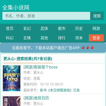
全集小说网
搜索
首页
玄幻
武侠
都市
历史
网游
科幻
言情
其他
排行
完本
登录
↓↓↓
追看新章节，下载本站客户端无广告APP
更从心-搜索结果(共7条记录)
[网游]假装是个boss
作者：
更从心
状态：连载
更新时间：10-10 15:38:21
最新章节：
新书《末日拼图游戏》已发
[网游]诡异日历
作者：
更从心