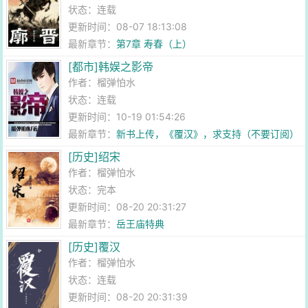
状态：连载
更新时间：08-07 18:13:08
最新章节：
第7章 寿春（上）
[都市]韩娱之影帝
作者：
榴弹怕水
状态：连载
更新时间：10-19 01:54:26
最新章节：
新书上传，《覆汉》，求支持（不要订阅）
[历史]绍宋
作者：
榴弹怕水
状态：完本
更新时间：08-20 20:31:27
最新章节：
岳王庙特典
[历史]覆汉
作者：
榴弹怕水
状态：连载
更新时间：08-20 20:31:39