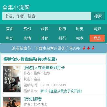
全集小说网
搜索
首页
玄幻
武侠
都市
历史
网游
科幻
言情
其他
排行
完本
登录
↓↓↓
追看新章节，下载本站客户端无广告APP
榴弹怕水-搜索结果(共6条记录)
[网游]人在盗墓签到打卡
作者：
榴弹不怕水
状态：连载
更新时间：09-30 04:55:39
最新章节：
新书《盗墓从黄皮子坟开始》
[历史]廓晋
作者：
榴弹怕水