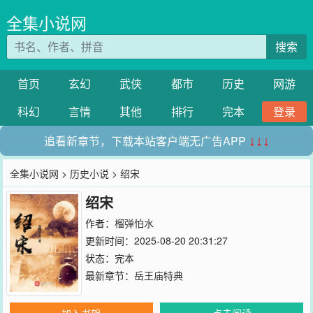
全集小说网
搜索
首页
玄幻
武侠
都市
历史
网游
科幻
言情
其他
排行
完本
登录
追看新章节，下载本站客户端无广告APP
↓↓↓
全集小说网
>
历史小说
> 绍宋
绍宋
作者：
榴弹怕水
更新时间：2025-08-20 20:31:27
状态：完本
最新章节：
岳王庙特典
加入书架
点击阅读