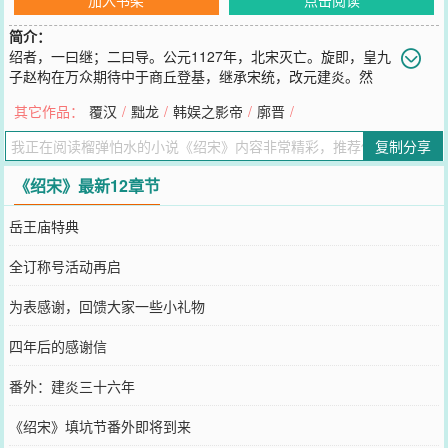
简介：
绍者，一曰继；二曰导。公元1127年，北宋灭亡。旋即，皇九
子赵构在万众期待中于商丘登基，继承宋统，改元建炎。然
而，三个月内，李纲罢相，陈东被杀，岳飞被驱逐出军，宗泽被遗弃
其它作品：
覆汉
/
黜龙
/
韩娱之影帝
/
廓晋
/
东京，河北抗金布置被全面裁撤……经过这么多努力之后，满朝文武
终于统一了思想，定下了拥护赵官家南下淮甸转扬州的辉煌抗金路
复制分享
线。不过刚一启程，在亳州明道宫参拜了道祖之后，这位赵官家便一
头栽入了闻名天下的九龙井中，起来后就不认得自己心腹是谁了！朕
《绍宋》最新12章节
要抗金！可朕的心腹都在何处？！这是一个来自于九百年后灵魂的真
诚呐喊，他在无可奈何继承了大宋的名号后，更要将这个朝廷与天下
岳王庙特典
导向一条新路。故称绍宋。
您要是觉得《
绍宋
》还不错的话请不要忘记向您QQ群和微博微信里的
全订称号活动再启
朋友推荐哦！
为表感谢，回馈大家一些小礼物
四年后的感谢信
番外：建炎三十六年
《绍宋》填坑节番外即将到来