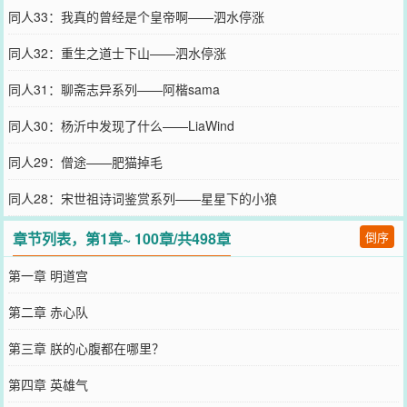
同人33：我真的曾经是个皇帝啊——泗水停涨
同人32：重生之道士下山——泗水停涨
同人31：聊斋志异系列——阿楷sama
同人30：杨沂中发现了什么——LiaWind
同人29：僧途——肥猫掉毛
同人28：宋世祖诗词鉴赏系列——星星下的小狼
章节列表，第1章~ 100章/共498章
倒序
第一章 明道宫
第二章 赤心队
第三章 朕的心腹都在哪里？
第四章 英雄气