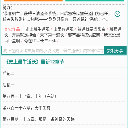
简介：
“恭喜宿主，获得三清道长系统，日后您将以振兴道门为己任，
任务失败则扌...”啪嗒——“刚刚好像有一只苍蝇？”系统，卒。
PS：已有百万连载作品《都市黑科技供应商》，人品保证。
其它作品：
史上最牛道观
/
山里有道观
/
贫道就要当影帝
/
最强道
您要是觉得《
史上最牛道长
》还不错的话请不要忘记向您QQ群和微博
长：开局就是神仙
/
天下第一道长
/
都市黑科技供应商
/
我真没想
微信里的朋友推荐哦！
当巨星啊
/
苟在红尘长生不死
/
复制分享
《史上最牛道长》最新12章节
后记二
后记一
第八百一十七章，十年（完结）
第八百一十六章，无中生有
第八百以一十五章，那是一条神奇的天路