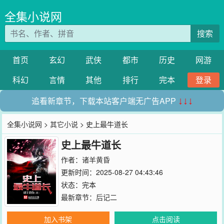
全集小说网
搜索
首页
玄幻
武侠
都市
历史
网游
科幻
言情
其他
排行
完本
登录
追看新章节，下载本站客户端无广告APP
↓↓↓
全集小说网
>
其它小说
> 史上最牛道长
史上最牛道长
作者：
诸羊黄昏
更新时间：2025-08-27 04:43:46
状态：完本
最新章节：
后记二
加入书架
点击阅读