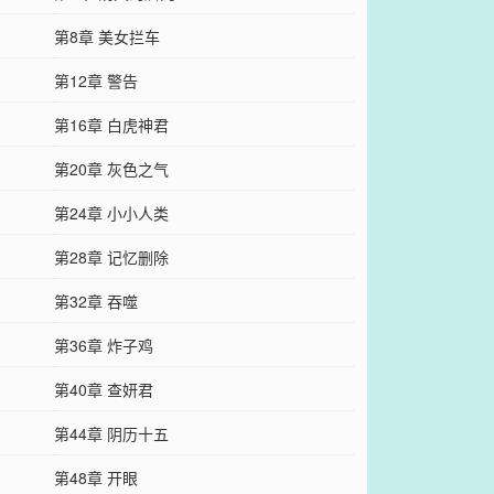
第8章 美女拦车
第12章 警告
第16章 白虎神君
第20章 灰色之气
第24章 小小人类
第28章 记忆删除
第32章 吞噬
第36章 炸子鸡
第40章 查妍君
第44章 阴历十五
第48章 开眼