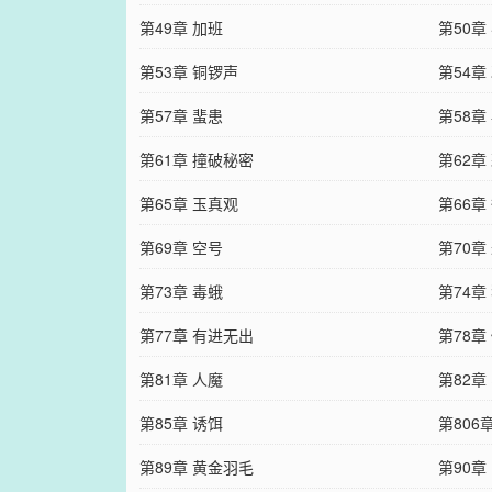
第49章 加班
第50章
第53章 铜锣声
第54章
第57章 蜚患
第58章
第61章 撞破秘密
第62章
第65章 玉真观
第66章
第69章 空号
第70章
第73章 毒蛾
第74章
第77章 有进无出
第78章
第81章 人魔
第82章
第85章 诱饵
第806
第89章 黄金羽毛
第90章