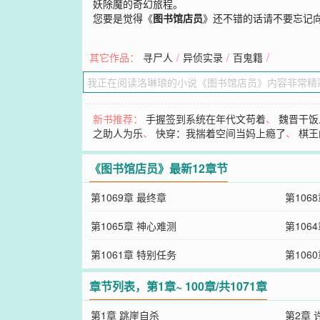
妖除魔的奇幻旅程。
您要是觉得《
图书馆店员
》还不错的话请不要忘记
其它作品：
寻尸人
/
异侦实录
/
百鬼籍
/
新书推荐：
手握签到系统在年代文苟着
、
魏晋干饭
之助人为乐
、
快穿：我揣着空间当妈上瘾了
、
棋王
《图书馆店员》最新12章节
第1069章 最终章
第106
第1065章 神心难测
第106
第1061章 特别任务
第106
章节列表，第1章~ 100章/共1071章
第1章 跳崖自杀
第2章 