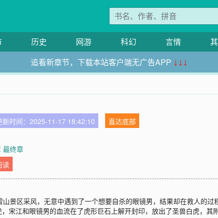
市
历史
网游
科幻
言情
其
追看新章节，下载本站客户端无广告APP
↓↓↓
新时间：2025-11-17 18:42:10
直达底部
章 最终章
阅读
击雷山景区采风，无意中遇到了一个想要自杀的眼镜男，结果却在救人的过
虎，宋江和眼镜男的血流在了虎形巨石上解开封印，放出了圣兽白虎，其