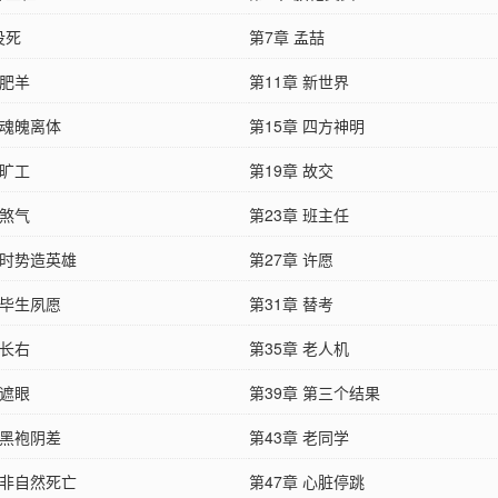
没死
第7章 孟喆
 肥羊
第11章 新世界
 魂魄离体
第15章 四方神明
 旷工
第19章 故交
 煞气
第23章 班主任
 时势造英雄
第27章 许愿
 毕生夙愿
第31章 替考
 长右
第35章 老人机
 遮眼
第39章 第三个结果
 黑袍阴差
第43章 老同学
 非自然死亡
第47章 心脏停跳