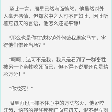
至此一言，周星已然满面愤怒，他虽然对外
人毫无感情，但却家中之人可不是如此，因此听
着燕初天的言语，他怎么还能平静！
“那么也是你在铁杉镇外偷袭我周家马车，害
得他们惨死当场？”
“呵呵…这可不是我，我只是看到了一群畜牲
被另一个畜牲咬死而已，但不得不说那还真是精
彩万分！”
“你找死！”
周星再也压抑不住心中的万丈怒火，他紧咬
牙齿，恼怒的视线死死盯向燕初天，恨不得立刻