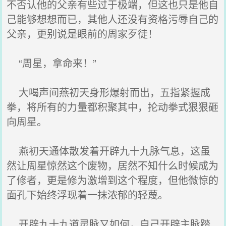
不否认他的父亲有些过于极端，但这也只是他自
己能够想想而已，其他人还没有资格污辱自己的
父亲，更别说是眼前的周家歹徒！
“周星，拿命来！”
大喝声间燕初天身形爆射而出，五指紧握成
拳，将所有的力量都积聚其中，抡动拳式狠狠砸
向周星。
燕初天通体散发着开辟九十九脉气息，这虽
然让周星惊然这个废物，居然不知什么时候成为
了修者，更是修为激增到这个程度，但他微惊的
面孔下始终浮现着一抹浓郁的轻蔑。
开辟九十九道灵脉又如何，自己开辟主脉踏