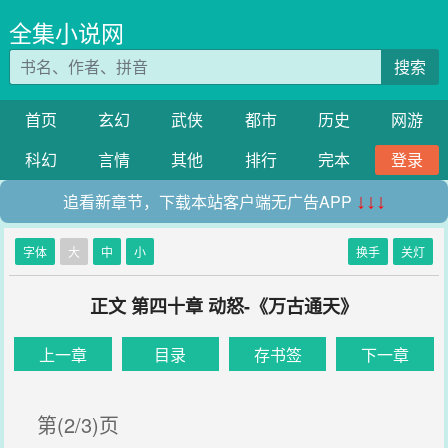
全集小说网
搜索
首页
玄幻
武侠
都市
历史
网游
科幻
言情
其他
排行
完本
登录
追看新章节，下载本站客户端无广告APP
↓↓↓
字体
大
中
小
换手
关灯
正文 第四十章 动怒-《万古通天》
上一章
目录
存书签
下一章
第(2/3)页