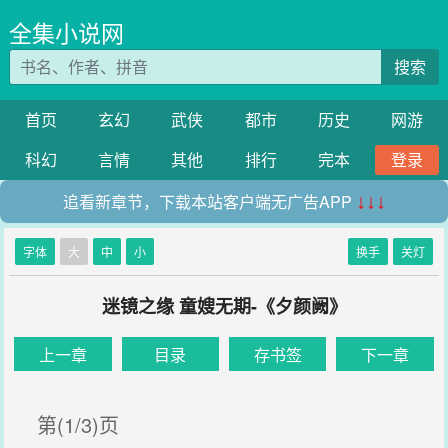
全集小说网
搜索
首页
玄幻
武侠
都市
历史
网游
科幻
言情
其他
排行
完本
登录
追看新章节，下载本站客户端无广告APP
↓↓↓
字体
大
中
小
换手
关灯
迷镜之缘 童嫂无期-《夕颜阙》
上一章
目录
存书签
下一章
第(1/3)页