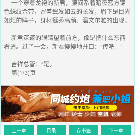
一个穿着龙袍的新君，腰间系着暗夜蓝方锦
色蛛纹金带，留着鬓发如云的长发，眉下是目光
如炬的眸子，身材挺秀高颀、温文尔雅的出现。
新君深邃的眼睛望着前方，像是把什么东西
看透。过了一会，新君慢慢地开口：“传吧！”
吉祥总管：“是。”
第(1/3)页
上一章
目录
存书签
下一章