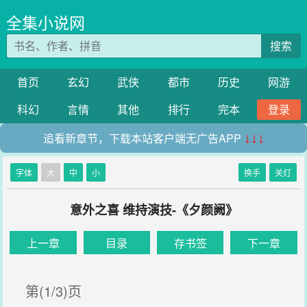
全集小说网
搜索
首页
玄幻
武侠
都市
历史
网游
科幻
言情
其他
排行
完本
登录
追看新章节，下载本站客户端无广告APP
↓↓↓
字体
大
中
小
换手
关灯
意外之喜 维持演技-《夕颜阙》
上一章
目录
存书签
下一章
第(1/3)页