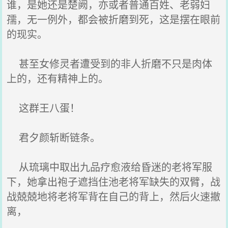
谁，是她还是楚阙，亦或者普通百姓、老弱妇
孺，无一例外，都会被折磨到死，这是摆在眼前
的现实。
甚至女修灵者遭受到的非人折磨不只是肉体
上的，还有精神上的。
这群王八蛋！
君夕颜斩断链条。
从琉璃中取出九品疗愈液给昏迷的老将军服
下，她拿出袍子遮挡住池老将军缺失的双臂，战
战兢兢地将老将军背在自己的背上，然后火速撤
离，